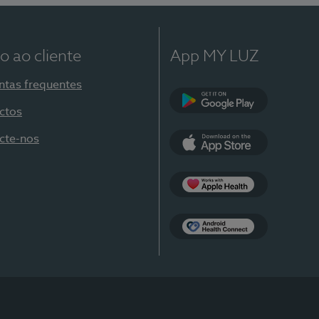
o ao cliente
App MY LUZ
ntas frequentes
ctos
Google Play
cte-nos
App Store
Apple Health
Health Connect