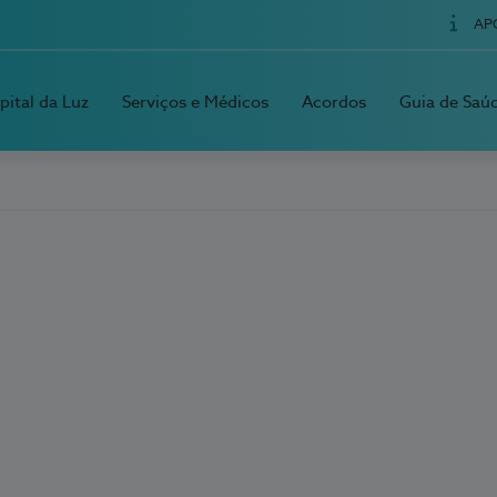
AP
pital da Luz
Serviços e Médicos
Acordos
Guia de Saú