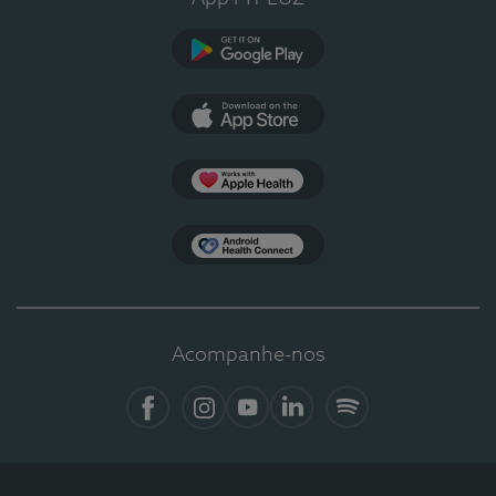
Google Play
App Store
Apple Health
Health Connect
Acompanhe-nos
Facebook
Instagram
YouTube
Linkedin
Spotify