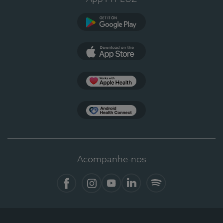
Google Play
App Store
Apple Health
Health Connect
Acompanhe-nos
Facebook
Instagram
YouTube
Linkedin
Spotify