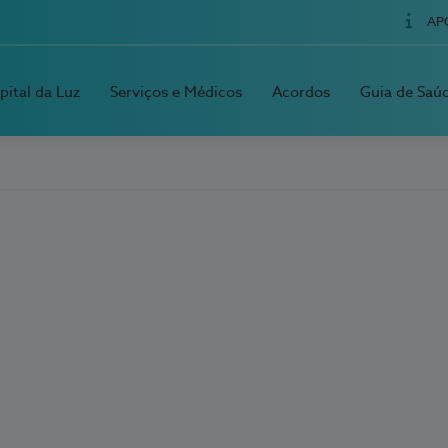
AP
pital da Luz
Serviços e Médicos
Acordos
Guia de Saú