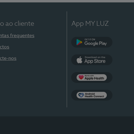
o ao cliente
App MY LUZ
ntas frequentes
ctos
Google Play
cte-nos
App Store
Apple Health
Health Connect