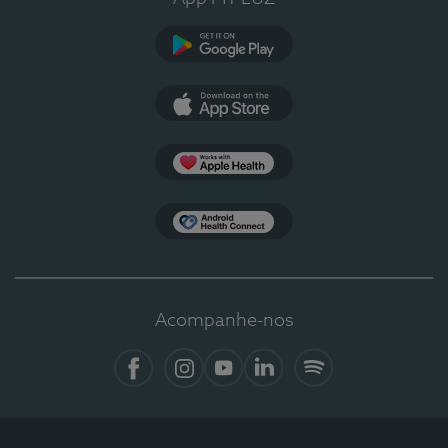
Google Play
App Store
Apple Health
Health Connect
Acompanhe-nos
Facebook
Instagram
YouTube
Linkedin
Spotify