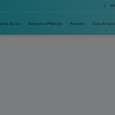
AP
pital da Luz
Serviços e Médicos
Acordos
Guia de Saú