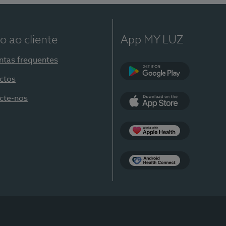
o ao cliente
App MY LUZ
ntas frequentes
ctos
Google Play
cte-nos
App Store
Apple Health
Health Connect