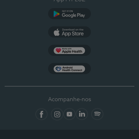
Google Play
App Store
Apple Health
Health Connect
Acompanhe-nos
Facebook
Instagram
YouTube
Linkedin
Spotify