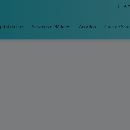
AP
pital da Luz
Serviços e Médicos
Acordos
Guia de Saú