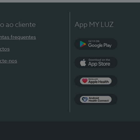
o ao cliente
App MY LUZ
ntas frequentes
ctos
Google Play
cte-nos
App Store
Apple Health
Health Connect