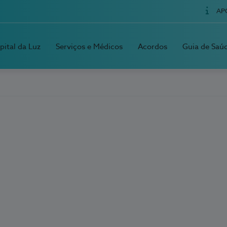
AP
pital da Luz
Serviços e Médicos
Acordos
Guia de Saú