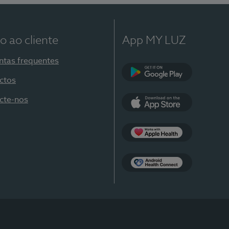
o ao cliente
App MY LUZ
ntas frequentes
ctos
Google Play
cte-nos
App Store
Apple Health
Health Connect