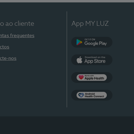
o ao cliente
App MY LUZ
ntas frequentes
ctos
Google Play
cte-nos
App Store
Apple Health
Health Connect