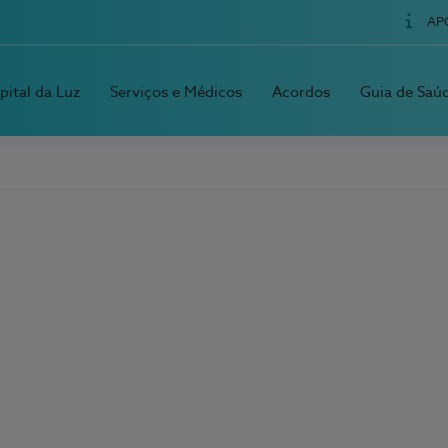
AP
pital da Luz
Serviços e Médicos
Acordos
Guia de Saú