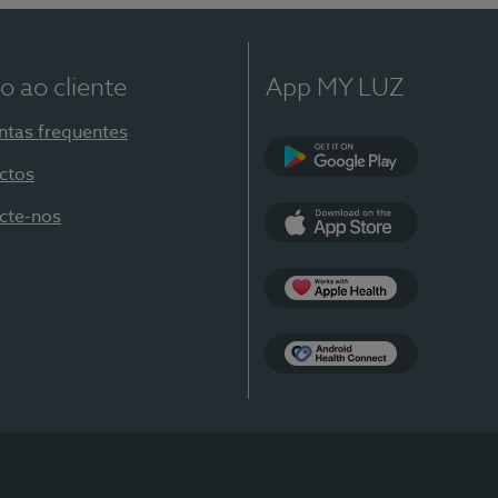
o ao cliente
App MY LUZ
ntas frequentes
ctos
Google Play
cte-nos
App Store
Apple Health
Health Connect