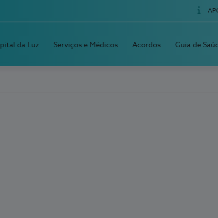
AP
pital da Luz
Serviços e Médicos
Acordos
Guia de Saú