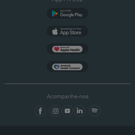
Google Play
App Store
Apple Health
Health Connect
Acompanhe-nos
Facebook
Instagram
YouTube
Linkedin
Spotify