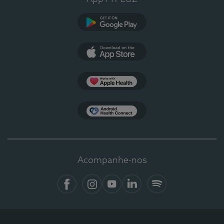
Google Play
App Store
Apple Health
Health Connect
Acompanhe-nos
Facebook
Instagram
YouTube
Linkedin
Spotify