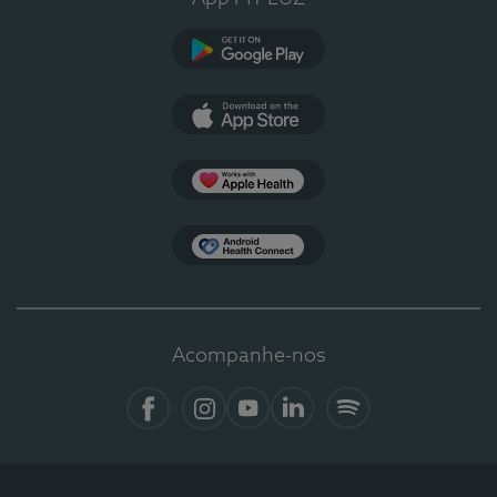
Google Play
App Store
Apple Health
Health Connect
Acompanhe-nos
Facebook
Instagram
YouTube
Linkedin
Spotify