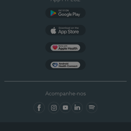
Google Play
App Store
Apple Health
Health Connect
Acompanhe-nos
Facebook
Instagram
YouTube
Linkedin
Spotify