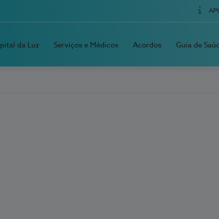
AP
pital da Luz
Serviços e Médicos
Acordos
Guia de Saú