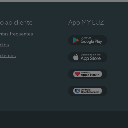
o ao cliente
App MY LUZ
ntas frequentes
ctos
Google Play
cte-nos
App Store
Apple Health
Health Connect