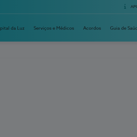
AP
pital da Luz
Serviços e Médicos
Acordos
Guia de Saú