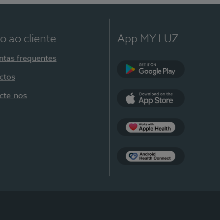
o ao cliente
App MY LUZ
ntas frequentes
ctos
Google Play
cte-nos
App Store
Apple Health
Health Connect