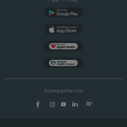
Google Play
App Store
Apple Health
Health Connect
Acompanhe-nos
Facebook
Instagram
YouTube
Linkedin
Spotify