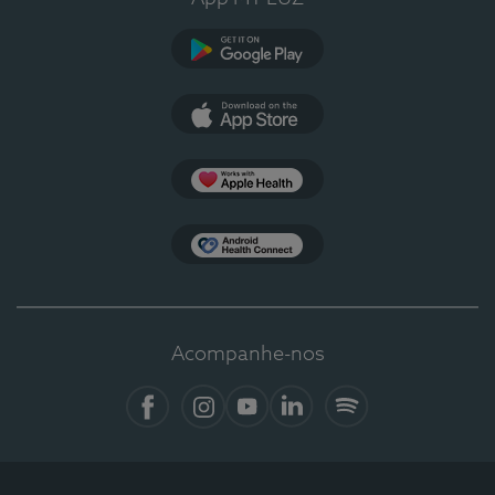
Google Play
App Store
Apple Health
Health Connect
Acompanhe-nos
Facebook
Instagram
YouTube
Linkedin
Spotify