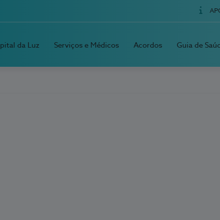
AP
pital da Luz
Serviços e Médicos
Acordos
Guia de Saú