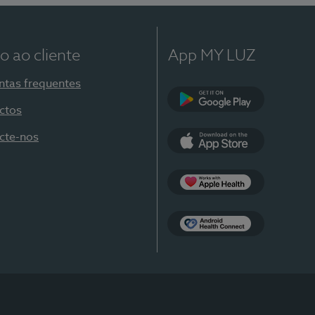
o ao cliente
App MY LUZ
ntas frequentes
ctos
Google Play
cte-nos
App Store
Apple Health
Health Connect