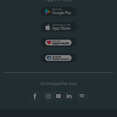
Google Play
App Store
Apple Health
Health Connect
Acompanhe-nos
Facebook
Instagram
YouTube
Linkedin
Spotify