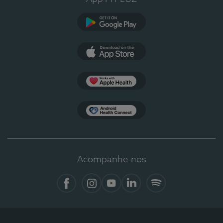
Google Play
App Store
Apple Health
Health Connect
Acompanhe-nos
Facebook
Instagram
YouTube
Linkedin
Spotify