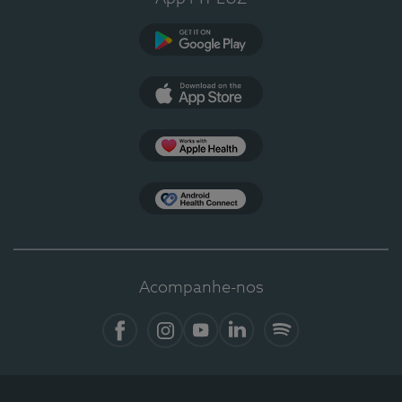
Google Play
App Store
Apple Health
Health Connect
Acompanhe-nos
Facebook
Instagram
YouTube
Linkedin
Spotify