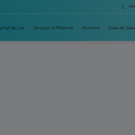
AP
pital da Luz
Serviços e Médicos
Acordos
Guia de Saú