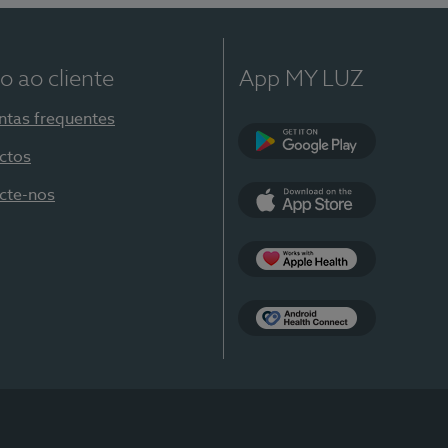
o ao cliente
App MY LUZ
ntas frequentes
ctos
Google Play
cte-nos
App Store
Apple Health
Health Connect