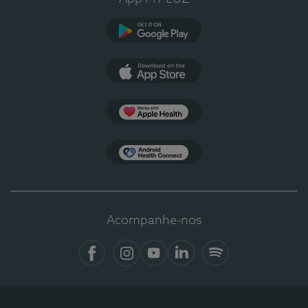
Google Play
App Store
Apple Health
Health Connect
Acompanhe-nos
Facebook
Instagram
YouTube
Linkedin
Spotify