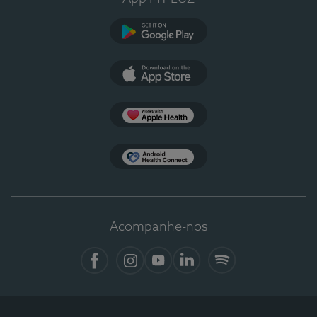
Google Play
App Store
Apple Health
Health Connect
Acompanhe-nos
Facebook
Instagram
YouTube
Linkedin
Spotify