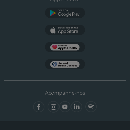
Google Play
App Store
Apple Health
Health Connect
Acompanhe-nos
Facebook
Instagram
YouTube
Linkedin
Spotify