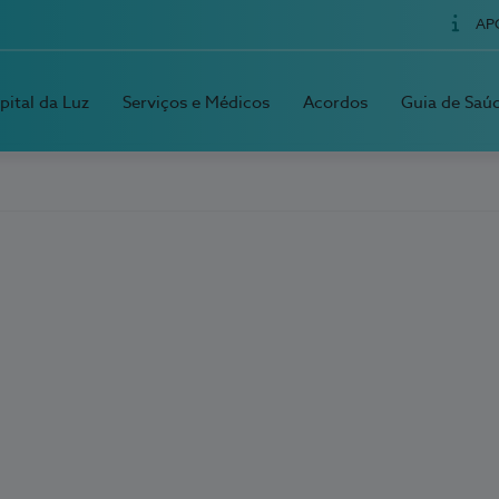
AP
pital da Luz
Serviços e Médicos
Acordos
Guia de Saú