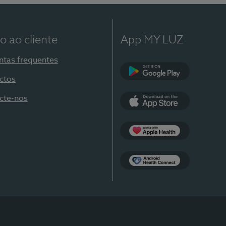
o ao cliente
App MY LUZ
ntas frequentes
ctos
Google Play
cte-nos
App Store
Apple Health
Health Connect