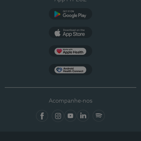
Google Play
App Store
Apple Health
Health Connect
Acompanhe-nos
Facebook
Instagram
YouTube
Linkedin
Spotify