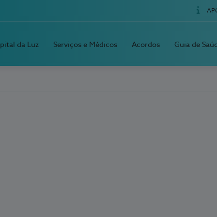
AP
pital da Luz
Serviços e Médicos
Acordos
Guia de Saú