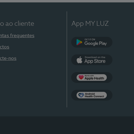
o ao cliente
App MY LUZ
ntas frequentes
ctos
Google Play
cte-nos
App Store
Apple Health
Health Connect