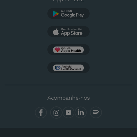
Google Play
App Store
Apple Health
Health Connect
Acompanhe-nos
Facebook
Instagram
YouTube
Linkedin
Spotify