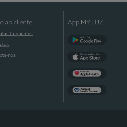
o ao cliente
App MY LUZ
ntas frequentes
ctos
Google Play
cte-nos
App Store
Apple Health
Health Connect