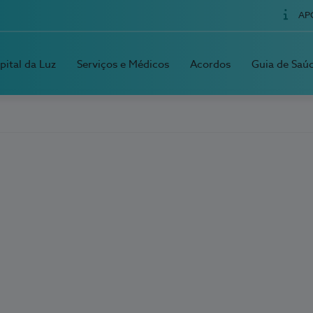
AP
pital da Luz
Serviços e Médicos
Acordos
Guia de Saú