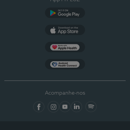
Google Play
App Store
Apple Health
Health Connect
Acompanhe-nos
Facebook
Instagram
YouTube
Linkedin
Spotify