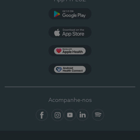
Google Play
App Store
Apple Health
Health Connect
Acompanhe-nos
Facebook
Instagram
YouTube
Linkedin
Spotify