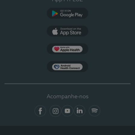
Google Play
App Store
Apple Health
Health Connect
Acompanhe-nos
Facebook
Instagram
YouTube
Linkedin
Spotify