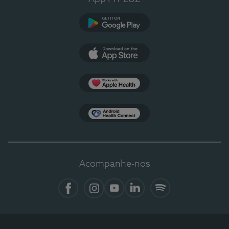
Google Play
App Store
Apple Health
Health Connect
Acompanhe-nos
Facebook
Instagram
YouTube
Linkedin
Spotify