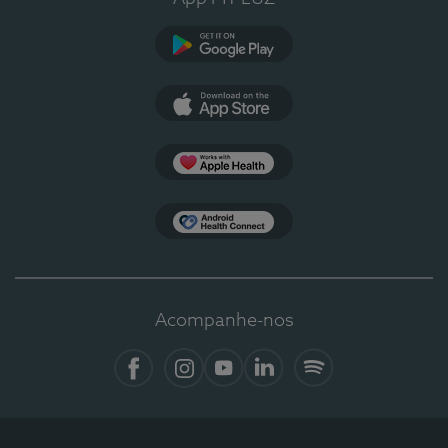
Google Play
App Store
Apple Health
Health Connect
Acompanhe-nos
Facebook
Instagram
YouTube
Linkedin
Spotify