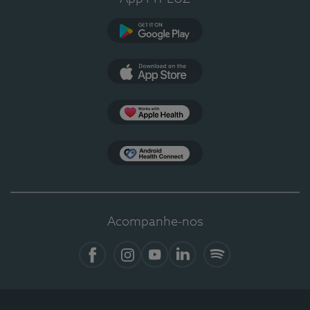
Google Play
App Store
Apple Health
Health Connect
Acompanhe-nos
Facebook
Instagram
YouTube
Linkedin
Spotify