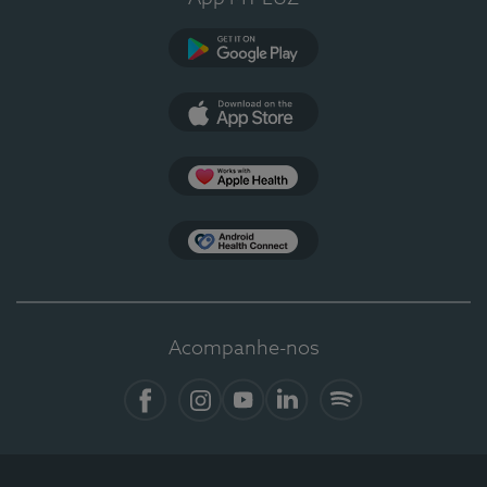
Google Play
App Store
Apple Health
Health Connect
Acompanhe-nos
Facebook
Instagram
YouTube
Linkedin
Spotify