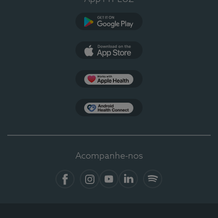
Google Play
App Store
Apple Health
Health Connect
Acompanhe-nos
Facebook
Instagram
YouTube
Linkedin
Spotify