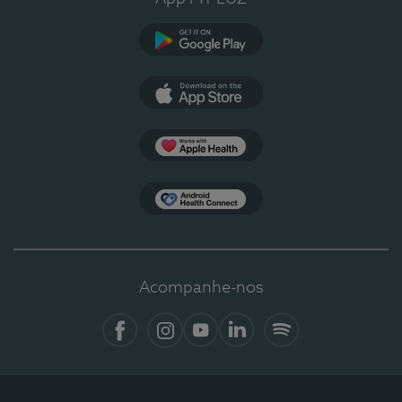
Google Play
App Store
Apple Health
Health Connect
Acompanhe-nos
Facebook
Instagram
YouTube
Linkedin
Spotify