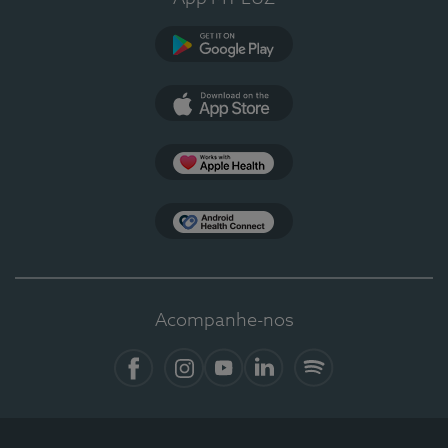
Google Play
App Store
Apple Health
Health Connect
Acompanhe-nos
Facebook
Instagram
YouTube
Linkedin
Spotify