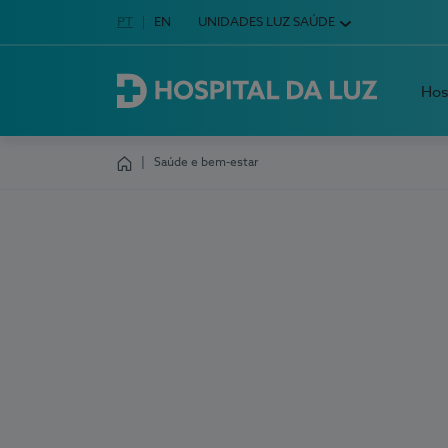
Idioma em Português
PT
English Language
EN
UNIDADES LUZ SAÚDE
Escolha o seu idioma
Hos
Hospital da Luz
Saúde e bem-estar
Homepage