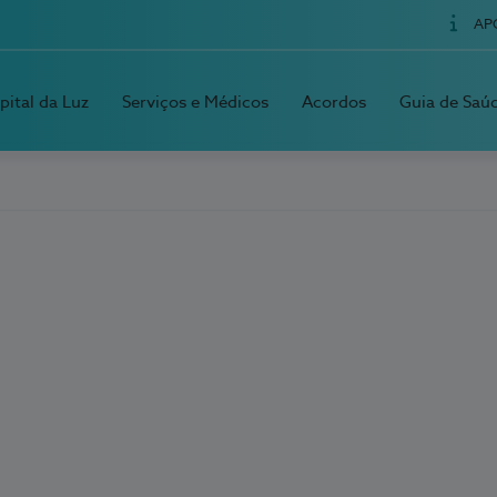
AP
pital da Luz
Serviços e Médicos
Acordos
Guia de Saú