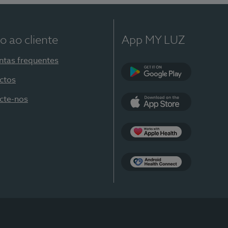
o ao cliente
App MY LUZ
ntas frequentes
ctos
Google Play
cte-nos
App Store
Apple Health
Health Connect