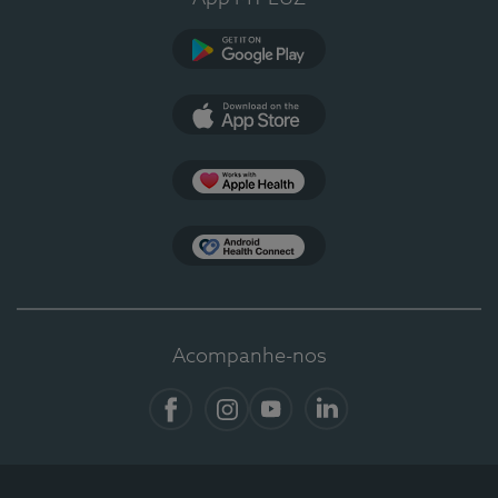
Google Play
App Store
Apple Health
Health Connect
Acompanhe-nos
Facebook
Instagram
YouTube
LinkedIn