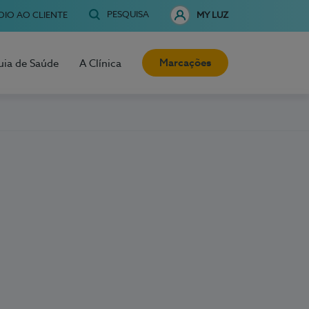
PESQUISA
OIO AO CLIENTE
MY LUZ
Marcações
uia de Saúde
A Clínica