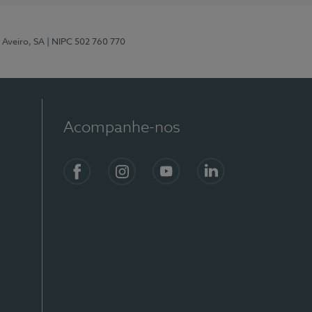
 Aveiro, SA
| NIPC 502 760 770
Acompanhe-nos
Facebook
Instagram
YouTube
LinkedIn