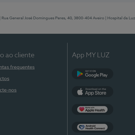
| Rua General José Domingues Peres, 40, 3800-404 Aveiro
| Hospital da Luz
o ao cliente
App MY LUZ
ntas frequentes
ctos
Google Play
cte-nos
App Store
Apple Health
Health Connect