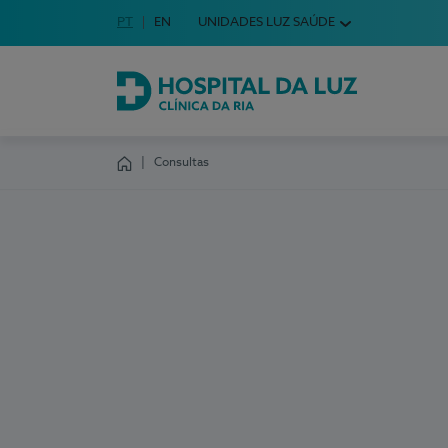
Idioma em Português
PT
English Language
EN
UNIDADES LUZ SAÚDE
Escolha o seu idioma
Hospital da Luz Clínica da Ria
Consultas
Homepage