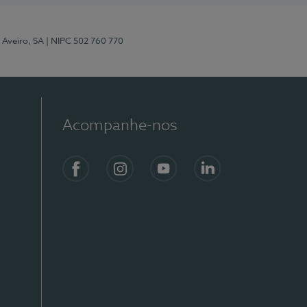
 Aveiro, SA
| NIPC 502 760 770
Acompanhe-nos
Facebook
Instagram
YouTube
LinkedIn