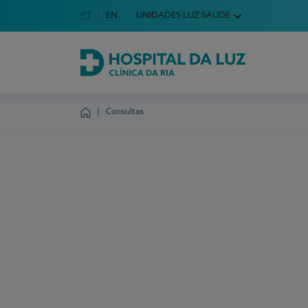
Idioma em Português
PT
English Language
EN
UNIDADES LUZ SAÚDE
Escolha o seu idioma
Hospital da Luz Clínica da Ria
Consultas
Homepage