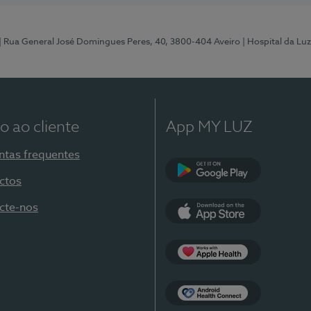
| Rua General José Domingues Peres, 40, 3800-404 Aveiro
| Hospital da Luz
o ao cliente
App MY LUZ
ntas frequentes
ctos
Google Play
cte-nos
App Store
Apple Health
Health Connect