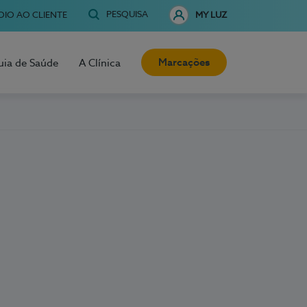
PESQUISA
OIO AO CLIENTE
MY LUZ
Marcações
uia de Saúde
A Clínica