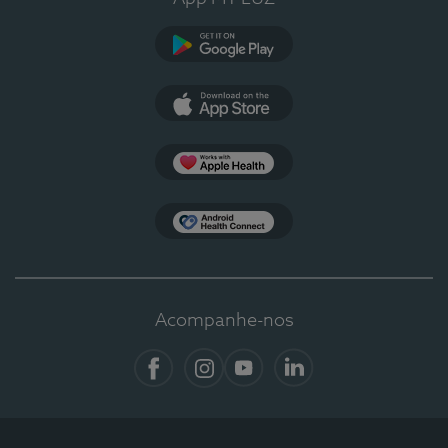
Google Play
App Store
Apple Health
Health Connect
Acompanhe-nos
Facebook
Instagram
YouTube
LinkedIn