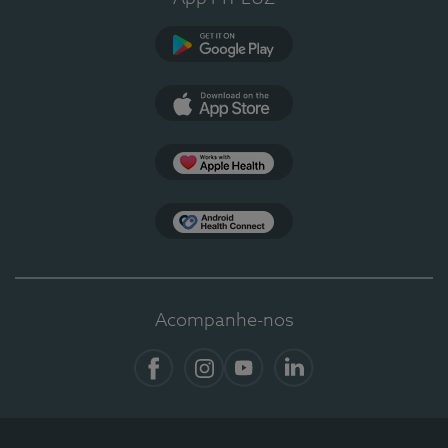
Google Play
App Store
Apple Health
Health Connect
Acompanhe-nos
Facebook
Instagram
YouTube
LinkedIn