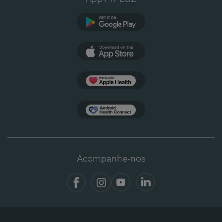
Google Play
App Store
Apple Health
Health Connect
Acompanhe-nos
Facebook
Instagram
YouTube
LinkedIn