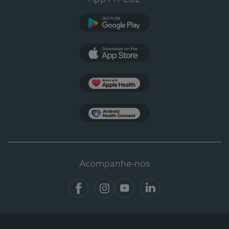
Google Play
App Store
Apple Health
Health Connect
Acompanhe-nos
Facebook
Instagram
YouTube
LinkedIn